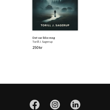
Det var ikke meg
Torill J. Sagerup
250 kr