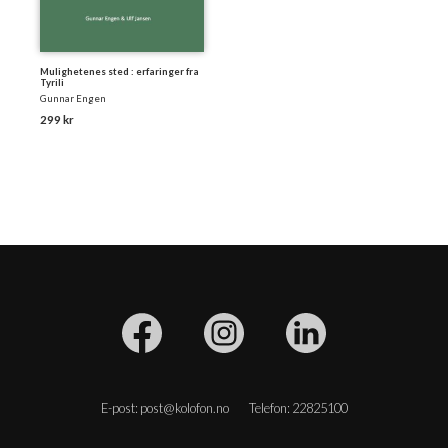
Mulighetenes sted : erfaringer fra
Tyrili
Gunnar Engen
299 kr
E-post: post@kolofon.no
Telefon: 22825100