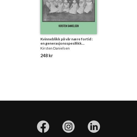
Kvinneblikk på vår nære fortid :
en generasjonsspesifikk
fortelling
Kirsten Danielsen
248 kr