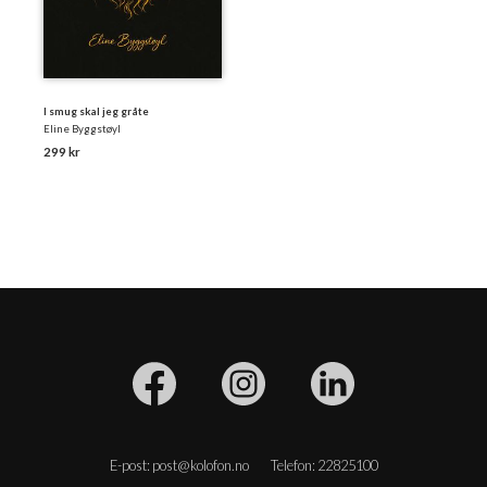
I smug skal jeg gråte
Eline Byggstøyl
299 kr
E-post: post@kolofon.no
Telefon: 22825100