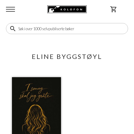
shopping_cart
search
ELINE BYGGSTØYL