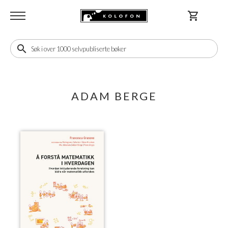
shopping_cart
search
ADAM BERGE