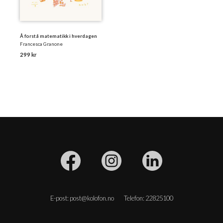
Å forstå matematikk i hverdagen
Francesca Granone
299 kr
E-post: post@kolofon.no
Telefon: 22825100