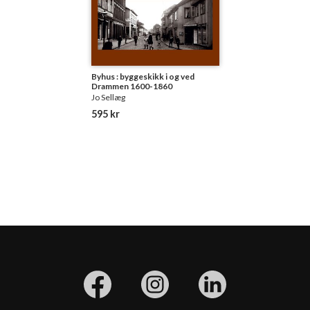
Byhus : byggeskikk i og ved
Drammen 1600-1860
Jo Sellæg
595 kr