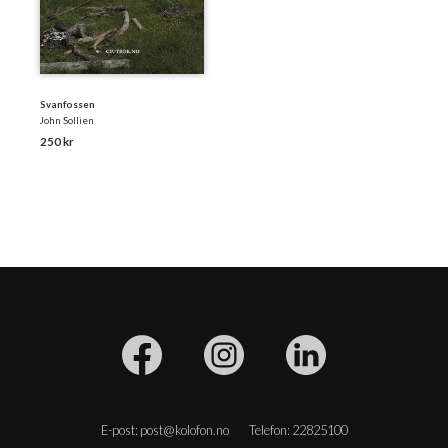
Svanfossen
John Sollien
250 kr
E-post: post@kolofon.no
Telefon: 22825100