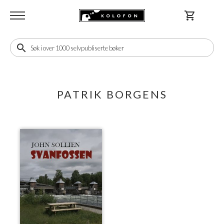
shopping_cart
search
PATRIK BORGENS