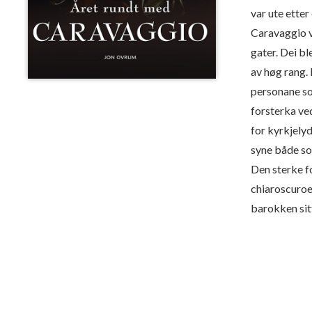
var ute etter 
Caravaggio v
gater. Dei bl
av høg rang. 
personane so
forsterka ved
for kyrkjelyd
syne både so
Den sterke fo
chiaroscuroe
barokken sit