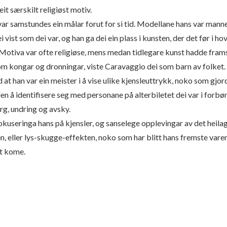
eit særskilt religiøst motiv.
ar samstundes ein målar forut for si tid. Modellane hans var mann
ei vist som dei var, og han ga dei ein plass i kunsten, der det før i 
Motiva var ofte religiøse, mens medan tidlegare kunst hadde framst
m kongar og dronningar, viste Caravaggio dei som barn av folket.
 at han var ein meister i å vise ulike kjensleuttrykk, noko som gjo
en å identifisere seg med personane på alterbiletet dei var i forbø
rg, undring og avsky.
kuseringa hans på kjensler, og sanselege opplevingar av det heilag
n, eller lys-skugge-effekten, noko som har blitt hans fremste va
t kome.