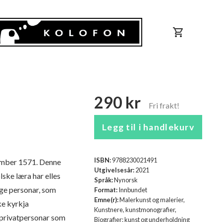
shopping_cart
290 kr
Legg til i handlekurv
ISBN:
9788230021491
tember 1571. Denne
Utgivelsesår:
2021
ske læra har elles
Språk:
Nynorsk
age personar, som
Format:
Innbundet
Emne(r):
Malerkunst og malerier,
ke kyrkja
Kunstnere, kunstmonografier,
av privatpersonar som
Biografier: kunst og underholdning