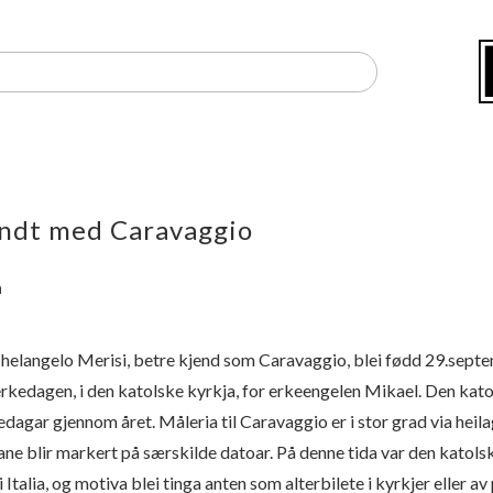
undt med Caravaggio
m
elangelo Merisi, betre kjend som Caravaggio, blei fødd 29.sep
rkedagen, i den katolske kyrkja, for erkeengelen Mikael. Den katol
edagar gjennom året. Måleria til Caravaggio er i stor grad via heil
ane blir markert på særskilde datoar. På denne tida var den katols
 Italia, og motiva blei tinga anten som alterbilete i kyrkjer eller 