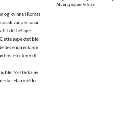
Aldersgruppe:
Voksen
en og kvinna i Romas
hovudsak var personar
illt dei heilage
 Dette aspektet blei
rde det enda enklare
nn hos. Her kom til
e, blei forsterka av
remerke. Han melder