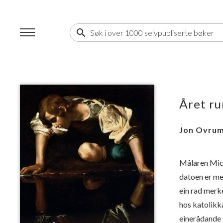
search
Året r
Jon Ovru
Målaren Mich
datoen er me
ein rad merk
hos katolikk
einerådande i