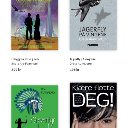
I skyggen av seg selv
Jagerfly på vingene
Skjalg Are Fagerjord
Greta Aune Jotun
399 kr
198 kr