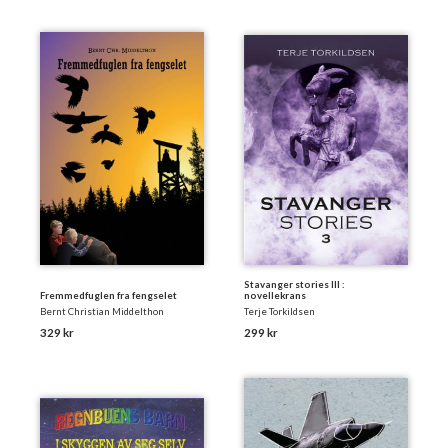
Stavanger stories III :
Fremmedfuglen fra fengselet
novellekrans
Bernt Christian Middelthon
Terje Torkildsen
329 kr
299 kr