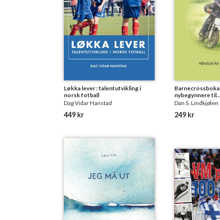
Løkka lever : talentutvikling i
Barnecrossboka 
norsk fotball
nybegynnere til
motorsykkelidre
Dag Vidar Hanstad
Dan S. Lindkjølen
449 kr
249 kr