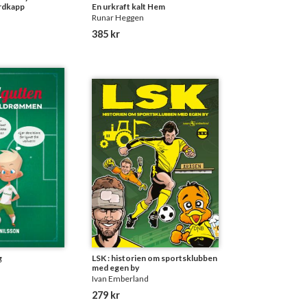
ordkapp
En urkraft kalt Hem
Runar Heggen
385 kr
g
LSK : historien om sportsklubben
med egen by
Ivan Emberland
279 kr