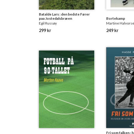
Batalde Lars : den bedste Fører
paa Jostedalsbræen
Bortekamp
Egil Russøy
Martine Halvors
299 kr
249 kr
Fri som falken : 