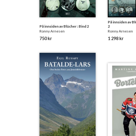
På innsiden av Bl
På innsiden av Blücher : Bind 2
2
Ronny Arnesen
Ronny Arnesen
750 kr
1 298 kr