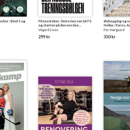
ücher : Bind 1 og
Fitnessfeber : historien om SATS
Øyhopping og va
og starten på den norske
Hellas : Paros, 
treningsbølgen
Amorgos, Ios, Sa
Vegard Liven
Per Nørgaard
Mykonos og Syr
299 kr
350 kr