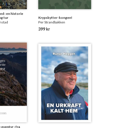
d : en historie
g tur
Krypskytter-kongen!
mstad
Per Strandbakken
399 kr
eventyr : fra