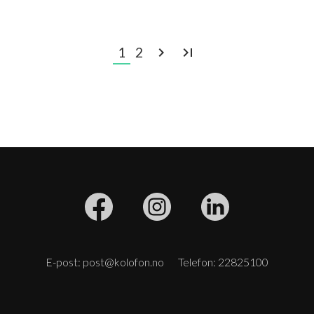
1
2
navigate_next
last_page
E-post: post@kolofon.no
Telefon: 22825100