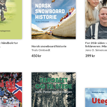
: håndbok for
For 20 år siden :
Norsk snowboard historie
firkløveren : Mi
tt
- Dagfinn Enerly
Truls Omtvedt
Jens O. Simense
450 kr
399 kr