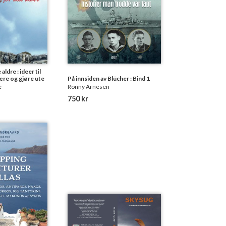
aldre : ideer til
lære og gjøre ute
På innsiden av Blücher : Bind 1
e
Ronny Arnesen
750 kr