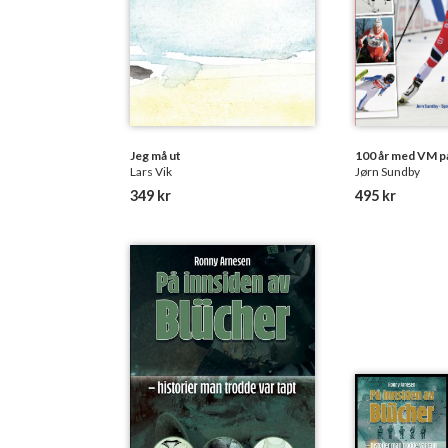
Jeg må ut
100 år med VM på
Lars Vik
Jørn Sundby
349 kr
495 kr