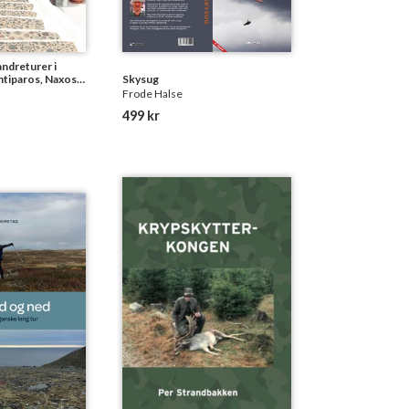
ndreturer i
Antiparos, Naxos,
Skysug
ntorini, Anafi,
Frode Halse
os
499 kr