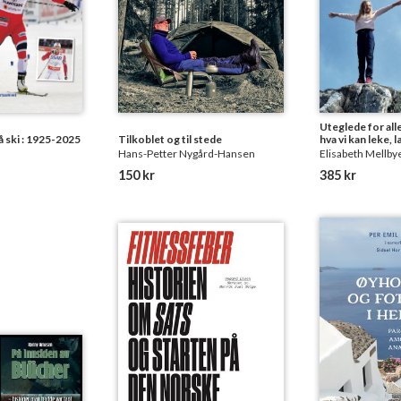
Uteglede for alle 
 ski : 1925-2025
Tilkoblet og til stede
hva vi kan leke, 
Hans-Petter Nygård-Hansen
Elisabeth Mellby
150 kr
385 kr