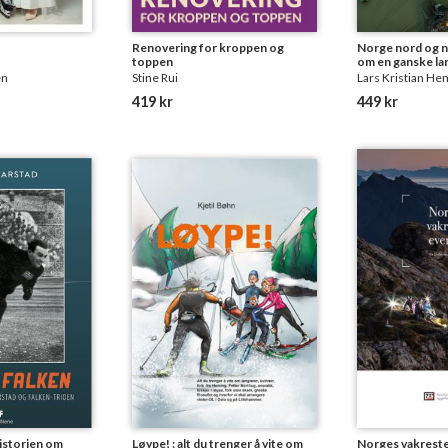
Renovering for kroppen og
Norge nord og ne
toppen
om en ganske lan
en
Stine Rui
Lars Kristian He
419 kr
449 kr
historien om
Løype! : alt du trenger å vite om
Norges vakreste 