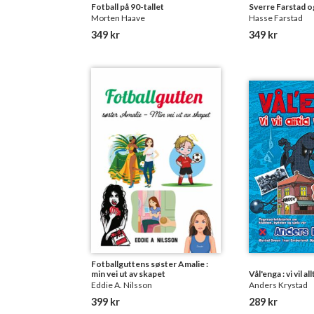
Fotball på 90-tallet
Sverre Farstad o
Morten Haave
Hasse Farstad
349 kr
349 kr
Fotballguttens søster Amalie :
min vei ut av skapet
Vål'enga : vi vil a
Eddie A. Nilsson
Anders Krystad
399 kr
289 kr