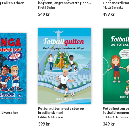
g Falken-trioen
langrenn, langrennsvettreglene,
Lindesnes til N
kvinner, menn med pulk,
Kjetil Bøhn
Matti Bernitz
birkebeinere, folk fra Heming,
349 kr
499 kr
Petter Northug, anorakk, bikkjer
i løypa, folk uten skam, Øyvind
Skaanes, greske filosofer ,
dansker på ski, og hvorfor vi skal
arrangere vinte
Fotballgutten : neste steg og
Fotballgutten o
lltid væra her
brasiliansk magi
fotballdrømmen
Eddie A. Nilsson
Eddie A. Nilsson
399 kr
349 kr