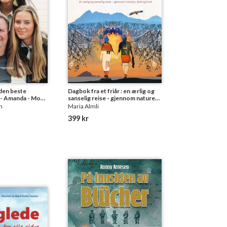
 den beste
Dagbok fra et friår : en ærlig og
a - Amanda - Mona
sanselig reise - gjennom naturen,
året og livet
n
Maria Almli
399 kr