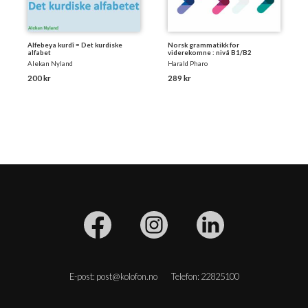
Alfebeya kurdî = Det kurdiske
Norsk grammatikk for
alfabet
viderekomne : nivå B1/B2
Alekan Nyland
Harald Pharo
200 kr
289 kr
E-post: post@kolofon.no
Telefon: 22825100