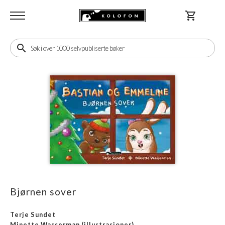
shopping_cart
search
Bjørnen sover
Terje Sundet
Minette Wasserman
(illustrasjoner)