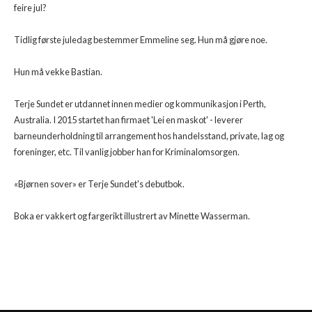
feire jul?
Tidlig første juledag bestemmer Emmeline seg. Hun må gjøre noe.
Hun må vekke Bastian.
Terje Sundet er utdannet innen medier og kommunikasjon i Perth,
Australia. I 2015 startet han firmaet 'Lei en maskot' - leverer
barneunderholdning til arrangement hos handelsstand, private, lag og
foreninger, etc. Til vanlig jobber han for Kriminalomsorgen.
«Bjørnen sover» er Terje Sundet's debutbok.
Boka er vakkert og fargerikt illustrert av Minette Wasserman.