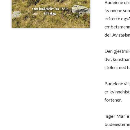
Budeiene drei
kvinnene som
irriterte ogs
embetsmenn. 
dei. Av støls
Den gjestmild
dyr, kunstnar
stølen med h
Budeiene vil 
er kvinnehist
fortener.
Inger Marie
budeiestemme