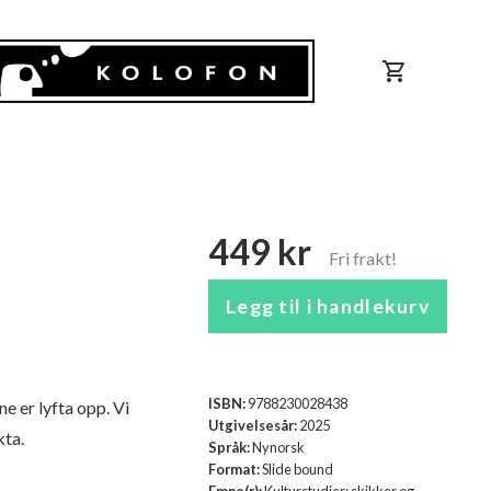
shopping_cart
449 kr
Legg til i handlekurv
ISBN:
9788230028438
e er lyfta opp. Vi
Utgivelsesår:
2025
kta.
Språk:
Nynorsk
Format:
Slide bound
Emne(r):
Kulturstudier: skikker og