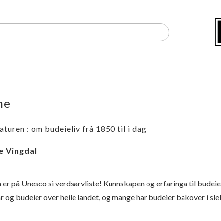
ne
aturen : om budeieliv frå 1850 til i dag
e Vingdal
 er på Unesco si verdsarvliste! Kunnskapen og erfaringa til budeien
ar og budeier over heile landet, og mange har budeier bakover i sle