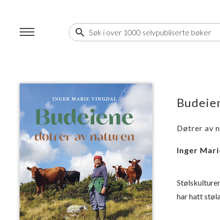
search
Budeie
Døtrer av n
Inger Mari
Stølskulturen
har hatt støl