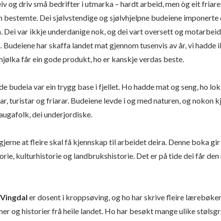
v og driv små bedrifter i utmarka – hardt arbeid, men òg eit friare 
 bestemte. Dei sjølvstendige og sjølvhjelpne budeiene imponerte o
å. Dei var ikkje underdanige nok, og dei vart oversett og motarbei
Budeiene har skaffa landet mat gjennom tusenvis av år, vi hadde i
mjølka får ein gode produkt, ho er kanskje verdas beste.
e budeia var ein trygg base i fjellet. Ho hadde mat og seng, ho lok
ar, turistar og friarar. Budeiene levde i og med naturen, og nokon k
augafolk, dei underjordiske.
gjerne at fleire skal få kjennskap til arbeidet deira. Denne boka gi
orie, kulturhistorie og landbrukshistorie. Det er på tide dei får d
 Vingdal
er dosent i kroppsøving, og ho har skrive fleire lærebøker
r og historier frå heile landet. Ho har besøkt mange ulike stølsg