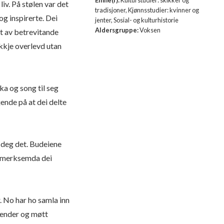
liv. På stølen var det
tradisjoner, Kjønnsstudier: kvinner og
g inspirerte. Dei
jenter, Sosial- og kulturhistorie
Aldersgruppe:
Voksen
dt av betrevitande
kkje overlevd utan
ka og song til seg
jende på at dei delte
r deg det. Budeiene
en merksemda dei
. No har ho samla inn
render og møtt