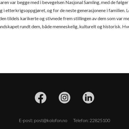
faren var begge med i bevegelsen Nasjonal Samling, med de følger 
 i etterkrigsoppgjøret, og for de neste generasjonene i familien. 
n tildels karikerte og stivnede frem stillingen av dem som var me
landskapet rundt dem, både menneskelig, kulturelt og historisk. Hv
E-post: post@kolofon.no
Telefon: 22825100