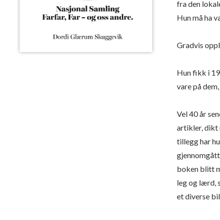
fra den lokal
Hun må ha væ
Gradvis oppl
Hun fikk i 19
vare på dem, 
Vel 40 år se
artikler, dikt
tillegg har 
gjennomgått 
boken blitt m
leg og lærd, 
et diverse bi