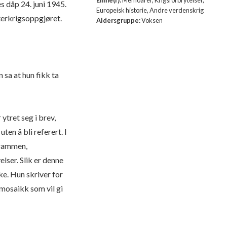
s dåp 24. juni 1945.
Europeisk historie, Andre verdenskrig
terkrigsoppgjøret.
Aldersgruppe:
Voksen
 sa at hun fikk ta
ytret seg i brev,
uten å bli referert. I
 rammen,
lser. Slik er denne
ke. Hun skriver for
 mosaikk som vil gi