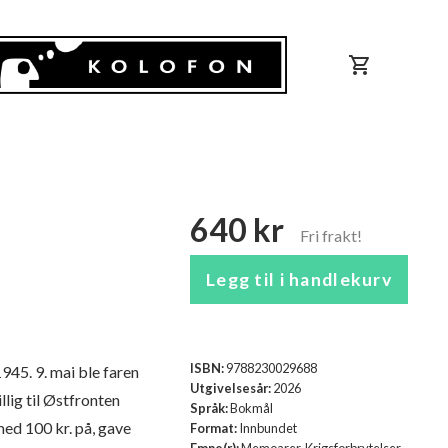
shopping_cart
640 kr
Legg til i handlekurv
ISBN:
9788230029688
945. 9. mai ble faren
Utgivelsesår:
2026
llig til Østfronten
Språk:
Bokmål
med 100 kr. på, gave
Format:
Innbundet
Emne(r):
Memoarer, Krigsforbrytelser,