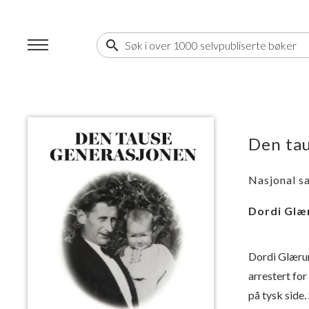
search
Den ta
Nasjonal sa
Dordi Glæ
Dordi Glærum
arrestert for
på tysk side