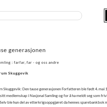
use generasjonen
mling : farfar, far - og oss andre
rum Skuggevik
 Skuggevik: Den tause generasjonen Forfatteren ble født 4. mai 1
 sitt medlemskap i Nasjonal Samling og for å ha meldt seg som frivi
. Selv ble hun del av etterkrigsoppgjøret da hennes sparebankbok 