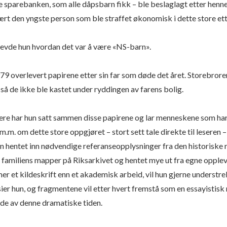
e sparebanken, som alle dåpsbarn fikk – ble beslaglagt etter henne
rt den yngste person som ble straffet økonomisk i dette store et
evde hun hvordan det var å være «NS-barn».
79 overlevert papirene etter sin far som døde det året. Storebroren
så de ikke ble kastet under ryddingen av farens bolig.
nere har hun satt sammen disse papirene og lar menneskene som har 
 m.m. om dette store oppgjøret – stort sett tale direkte til leseren – 
hun hentet inn nødvendige referanseopplysninger fra den historiske
familiens mapper på Riksarkivet og hentet mye ut fra egne oppleve
er et kildeskrift enn et akademisk arbeid, vil hun gjerne understre
sier hun, og fragmentene vil etter hvert fremstå som en essayistisk
lde av denne dramatiske tiden.