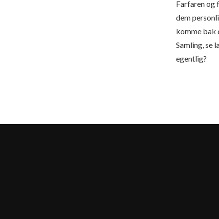
Farfaren og 
dem personlig
komme bak de
Samling, se 
egentlig?