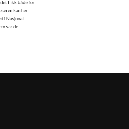
det f ikk både for
Leseren kan her
d i Nasjonal
em var de –