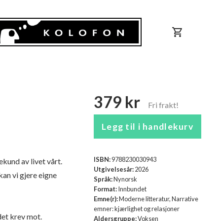
shopping_cart
379 kr
Legg til i handlekurv
ISBN:
9788230030943
ekund av livet vårt.
Utgivelsesår:
2026
an vi gjere eigne
Språk:
Nynorsk
Format:
Innbundet
Emne(r):
Moderne litteratur, Narrative
emner: kjærlighet og relasjoner
 det krev mot.
Aldersgruppe:
Voksen