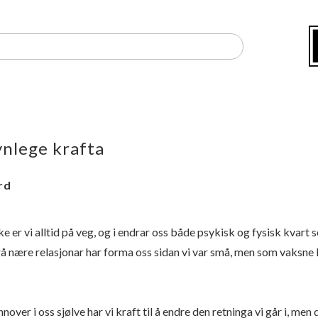
nlege krafta
rd
er vi alltid på veg, og i endrar oss både psykisk og fysisk kvart s
å nære relasjonar har forma oss sidan vi var små, men som vaksne k
nnover i oss sjølve har vi kraft til å endre den retninga vi går i, men