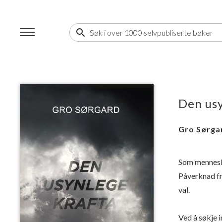
search
Den usy
Gro Sørga
Som menneske 
Påverknad fr
val.
Ved å søkje i