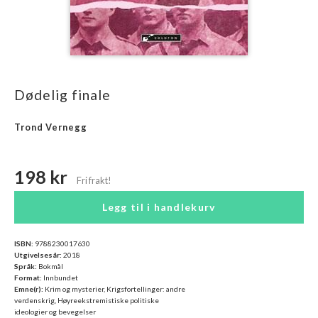
Dødelig finale
Trond Vernegg
198 kr
Legg til i handlekurv
ISBN:
9788230017630
Utgivelsesår:
2018
Språk:
Bokmål
Format:
Innbundet
Emne(r):
Krim og mysterier, Krigsfortellinger: andre
verdenskrig, Høyreekstremistiske politiske
ideologier og bevegelser