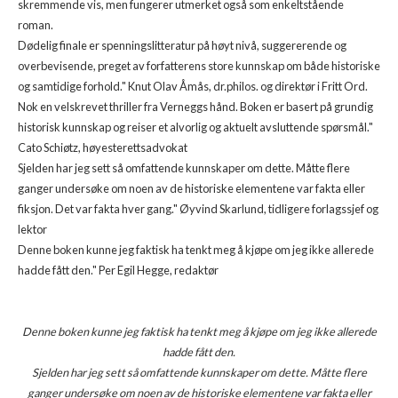
skremmende vis, men fungerer utmerket også som enkeltstående
roman.
Dødelig finale er spenningslitteratur på høyt nivå, suggererende og
overbevisende, preget av forfatterens store kunnskap om både historiske
og samtidige forhold." Knut Olav Åmås, dr.philos. og direktør i Fritt Ord.
Nok en velskrevet thriller fra Verneggs hånd. Boken er basert på grundig
historisk kunnskap og reiser et alvorlig og aktuelt avsluttende spørsmål."
Cato Schiøtz, høyesterettsadvokat
Sjelden har jeg sett så omfattende kunnskaper om dette. Måtte flere
ganger undersøke om noen av de historiske elementene var fakta eller
fiksjon. Det var fakta hver gang." Øyvind Skarlund, tidligere forlagssjef og
lektor
Denne boken kunne jeg faktisk ha tenkt meg å kjøpe om jeg ikke allerede
hadde fått den." Per Egil Hegge, redaktør
Denne boken kunne jeg faktisk ha tenkt meg å kjøpe om jeg ikke allerede
hadde fått den.
Sjelden har jeg sett så omfattende kunnskaper om dette. Måtte flere
ganger undersøke om noen av de historiske elementene var fakta eller