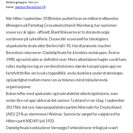
Aldersgruppe:
Voksen
Serie:
Joachim Berentzen (3)
Når Hitler i september 1938 inntar podiet foran en million trollbundne
tilhengere på Parteitag Grossdeutschland i Nürnberg, har nazismen
snaue syv år igjen -offisielt. Blant tilskuerne er to storøyde unge
nordmenn på sykkelferie. Duoen blir essensiell for ideologiens
utspekulerte dvale etter Berlins fall i '45. Hardt prøvede Joachim
Berentzen returnerer i Dødelig finale for å knekke ondskapen. Året er
1998, og nazidvalen er definitivt over. Mens attentatene hagler rundt ham,
rulles stadig nye lag av verdenshistoriens største konspirasjon opp i en
fartsfylt thriller om lyssky toppolitikk, enda dunklere understrømninger,
og kjærlighet mellom menn i en av tidenes minst inkluderende
organisasjoner.
Boken lefler med spekulativ og kontrafaktisk etterkrigshistorie, men
ender like vel opp i akkurat det samme Tyskland vi ser idag. I september
2017 fikk det nye, høyrepopulistiske partiet Alternativ für Deutschland
(AfD) 23 % av stemmene i Weimar. Samme by sørget for valgskred for
Hitlers parti NSDAP i juli 1932.
Dødelig finale konkluderer Verneggs Forbindelsene-trilogi på svært