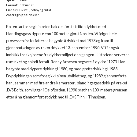
Format:
Innbundet
Emne(r):
Livsstil, hobby og fritid
Aldersgruppe:
Voksen
Boken tar for seg historien bak det første fritidsdykket med
blandingsgass dypere enn 100 meter gjort i Norden. Vi følger hele
prosessen fra forfatteren begynte å dykke i mai 1973 og fram til
gjennomføringen av rekorddykket 13. september 1990. Vi får også
innblikk i reaksjonene fra dykkermiljøet den gangen. Historiene serveres
usminket og enkelt fortalt. Ronny Arnesen begynte å dykke i 1973. Han
begynte med dypere dykking i 1980, og med grottedykking i 1983.
Dypdykkingen som foregikk i sjøen utviklet seg, og i 1989 gjennomførte
han . sammen med fire andre kamerater . blandingsgassdykk på vraket
.D/S Edith. som ligger i Oslofjorden. I 1990 brøt han 100-meters grensen
etter å ha gjennomført et dykk ned til .D/S Tinn. I Tinnsjøen.