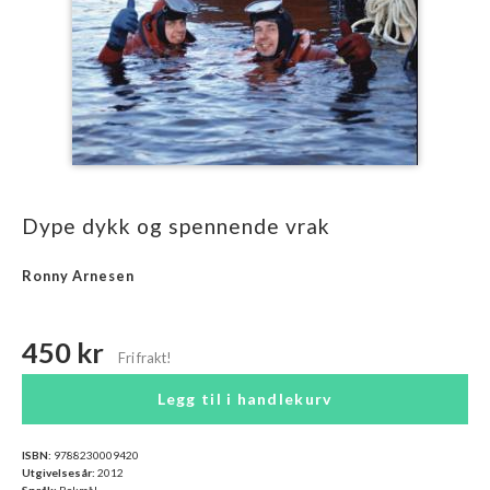
Dype dykk og spennende vrak
Ronny Arnesen
450 kr
Legg til i handlekurv
ISBN:
9788230009420
Utgivelsesår:
2012
Språk:
Bokmål