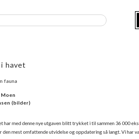
 i havet
n fauna
l Moen
nsen
(bilder)
vet har med denne nye utgaven blitt trykket i til sammen 36 000 eks
r den mest omfattende utvidelse og oppdatering så langt. Vi har val