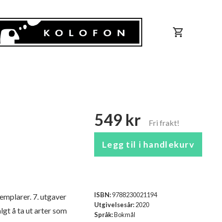
shopping_cart
549 kr
Legg til i handlekurv
ISBN:
9788230021194
emplarer. 7. utgaver
Utgivelsesår:
2020
gt å ta ut arter som
Språk:
Bokmål