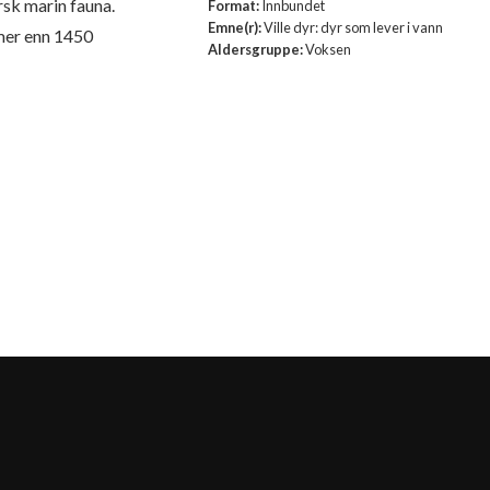
orsk marin fauna.
Format:
Innbundet
Emne(r):
Ville dyr: dyr som lever i vann
 mer enn 1450
Aldersgruppe:
Voksen