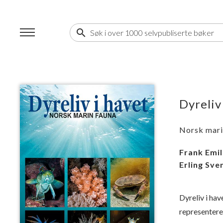
search
Dyreliv
Norsk mari
Frank Emi
Erling Sve
Dyreliv i ha
representere