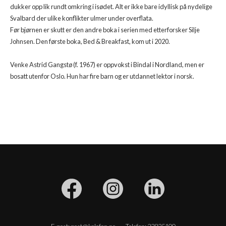
dukker opp lik rundt omkring i isødet. Alt er ikke bare idyllisk på nydelige
Svalbard der ulike konflikter ulmer under overflata.
Før bjørnen er skutt er den andre boka i serien med etterforsker Silje
Johnsen. Den første boka, Bed & Breakfast, kom ut i 2020.
Venke Astrid Gangstø (f. 1967) er oppvokst i Bindal i Nordland, men er
bosatt utenfor Oslo. Hun har fire barn og er utdannet lektor i norsk.