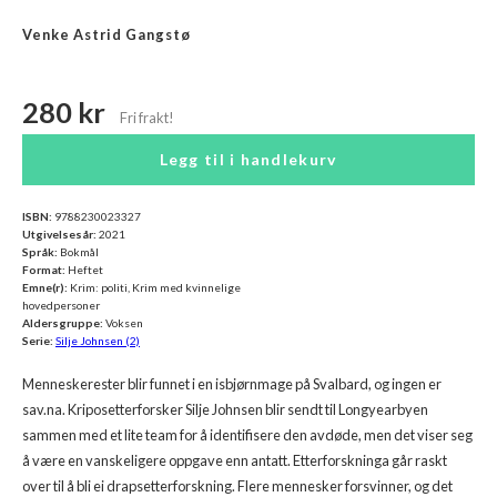
Venke Astrid Gangstø
280 kr
Legg til i handlekurv
ISBN:
9788230023327
Utgivelsesår:
2021
Språk:
Bokmål
Format:
Heftet
Emne(r):
Krim: politi, Krim med kvinnelige
hovedpersoner
Aldersgruppe:
Voksen
Serie:
Silje Johnsen (2)
Menneskerester blir funnet i en isbjørnmage på Svalbard, og ingen er
sav.na. Kriposetterforsker Silje Johnsen blir sendt til Longyearbyen
sammen med et lite team for å identifisere den avdøde, men det viser seg
å være en vanskeligere oppgave enn antatt. Etterforskninga går raskt
over til å bli ei drapsetterforskning. Flere mennesker forsvinner, og det