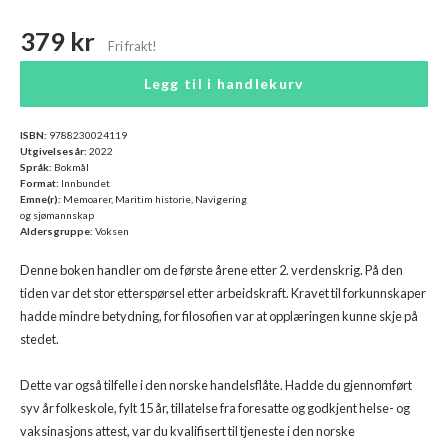
379 kr
Legg til i handlekurv
ISBN:
9788230024119
Utgivelsesår:
2022
Språk:
Bokmål
Format:
Innbundet
Emne(r):
Memoarer, Maritim historie, Navigering
og sjømannskap
Aldersgruppe:
Voksen
Denne boken handler om de første årene etter 2. verdenskrig. På den
tiden var det stor etterspørsel etter arbeidskraft. Kravet til forkunnskaper
hadde mindre betydning, for filosofien var at opplæringen kunne skje på
stedet.
Dette var også tilfelle i den norske handelsflåte. Hadde du gjennomført
syv år folkeskole, fylt 15 år, tillatelse fra foresatte og godkjent helse- og
vaksinasjons attest, var du kvalifisert til tjeneste i den norske