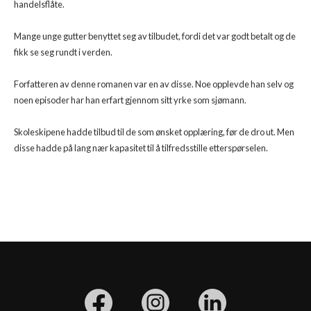
handelsflåte.
Mange unge gutter benyttet seg av tilbudet, fordi det var godt betalt og de
fikk se seg rundt i verden.
Forfatteren av denne romanen var en av disse. Noe opplevde han selv og
noen episoder har han erfart gjennom sitt yrke som sjømann.
Skoleskipene hadde tilbud til de som ønsket opplæring, før de dro ut. Men
disse hadde på lang nær kapasitet til å tilfredsstille etterspørselen.