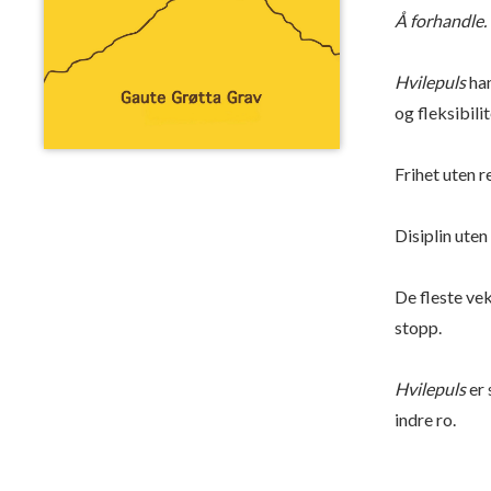
Å forhandle.
Hvilepuls
han
og fleksibilit
Frihet uten r
Disiplin uten
De fleste vek
stopp.
Hvilepuls
er 
indre ro.