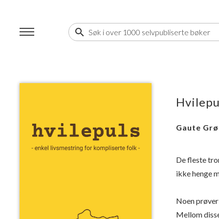
search
Hvilepu
Gaute Grø
De fleste tro
ikke henge 
Noen prøver å
Mellom disse