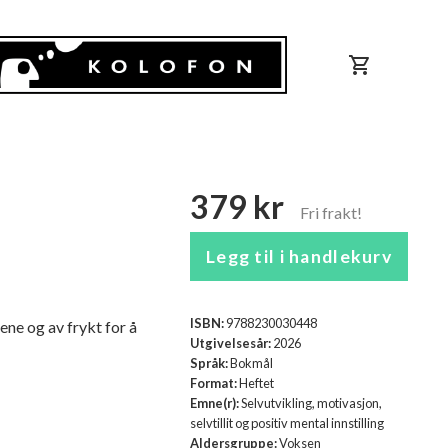
shopping_cart
379 kr
Legg til i handlekurv
ISBN:
9788230030448
ene og av frykt for å
Utgivelsesår:
2026
Språk:
Bokmål
Format:
Heftet
Emne(r):
Selvutvikling, motivasjon,
selvtillit og positiv mental innstilling
Aldersgruppe:
Voksen