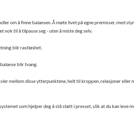
dler om å finne balansen. Å møte livet på egne premisser, med styrk
et nok til å tilpasse seg - uten å miste deg selv.
etning blir rastløshet.
 balanse blir tvang.
sler mellom disse ytterpunktene, helt til kroppen, relasjoner eller 
systemet som hjelper deg å stå støtt i presset, slik at du kan leve 