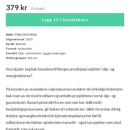
379 kr
Legg til i handlekurv
ISBN:
9788230029008
Utgivelsesår:
2025
Språk:
Bokmål
Format:
Innbundet
Emne(r):
Olje-, petroleums- og gassnæringer
Aldersgruppe:
Voksen
Hva skjuler seg bak fasadene til Norges prestisjeprosjekter i olje- og
energisektoren?
På innsiden av skandalene i oljeindustrien
avslører de virkelige historiene
bak noen av de mest kostbare og omtalte prosjektene i norsk olje- og
gassindustri. Basert på innsikt fra en som selv har stått midt i
beslutningsprosessene, gir boken et rystende inn- blikk i hvordan dårlig
ledelse og manglende teknisk kjernekompetanse har ført til
milliardoverskridelser og tekniske mareritt – også i prosjekter som utad
fremstår som suksesser.