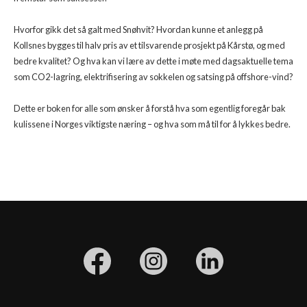
Hvorfor gikk det så galt med Snøhvit? Hvordan kunne et anlegg på
Kollsnes bygges til halv pris av et tilsvarende prosjekt på Kårstø, og med
bedre kvalitet? Og hva kan vi lære av dette i møte med dagsaktuelle tema
som CO2-lagring, elektrifisering av sokkelen og satsing på offshore-vind?
Dette er boken for alle som ønsker å forstå hva som egentlig foregår bak
kulissene i Norges viktigste næring – og hva som må til for å lykkes bedre.