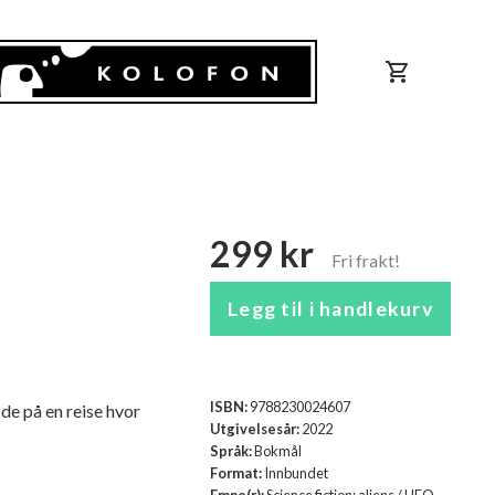
shopping_cart
299 kr
Legg til i handlekurv
ISBN:
9788230024607
 de på en reise hvor
Utgivelsesår:
2022
Språk:
Bokmål
Format:
Innbundet
Emne(r):
Science fiction: aliens / UFO-