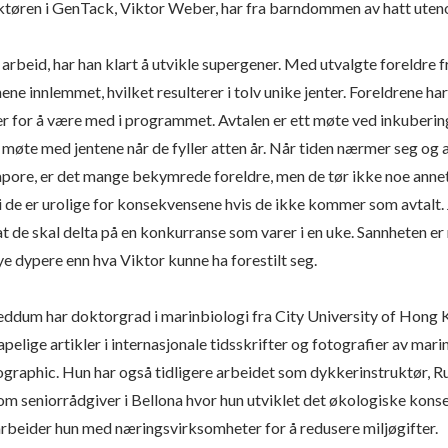
tøren i GenTack, Viktor Weber, har fra barndommen av hatt uten
arbeid, har han klart å utvikle supergener. Med utvalgte foreldre fr
ene innlemmet, hvilket resulterer i tolv unike jenter. Foreldrene ha
for å være med i programmet. Avtalen er ett møte ved inkubering
 møte med jentene når de fyller atten år. Når tiden nærmer seg og a
apore, er det mange bekymrede foreldre, men de tør ikke noe anne
di de er urolige for konsekvensene hvis de ikke kommer som avtalt. 
 de skal delta på en konkurranse som varer i en uke. Sannheten er 
ye dypere enn hva Viktor kunne ha forestilt seg.
eddum har doktorgrad i marinbiologi fra City University of Hong K
apelige artikler i internasjonale tidsskrifter og fotografier av mar
graphic. Hun har også tidligere arbeidet som dykkerinstruktør, Ru
som seniorrådgiver i Bellona hvor hun utviklet det økologiske kon
arbeider hun med næringsvirksomheter for å redusere miljøgifter.