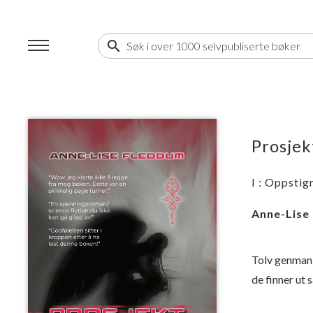
search
Prosjek
I : Oppstig
Anne-Lise
Tolv genmanip
de finner ut