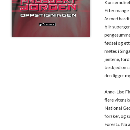
Konserndirek
Etter mange
år med hardt 
blir supergen
pengesummer 
fødsel og ett
møtes i Sing
jentene, for
beskjed om at
den ligger m
Anne-Lise Fl
flere vitensk
National Geo
forsker, og 
Forest». Nå 