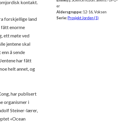
omjordisk kontakt.
er
Aldersgruppe:
12-16, Voksen
Serie:
Prosjekt Jorden (1)
a forskjellige land
r fått enorme
, ett møte ved
lle jentene skal
t enn å sende
Jentene har fått
noe helt annet, og
ong, har publisert
ine organismer i
dolf Steiner-lærer,
septet «Ocean