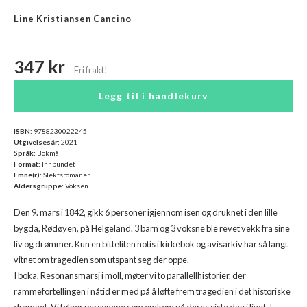
Line Kristiansen Cancino
347 kr
Legg til i handlekurv
ISBN:
9788230022245
Utgivelsesår:
2021
Språk:
Bokmål
Format:
Innbundet
Emne(r):
Slektsromaner
Aldersgruppe:
Voksen
Den 9. mars i 1842, gikk 6 personer igjennom isen og druknet i den lille
bygda, Rødøyen, på Helgeland. 3 barn og 3 voksne ble revet vekk fra sine
liv og drømmer. Kun en bitteliten notis i kirkebok og avisarkiv har så langt
vitnet om tragedien som utspant seg der oppe.
I boka, Resonansmarsj i moll, møter vi to parallellhistorier, der
rammefortellingen i nåtid er med på å løfte frem tragedien i det historiske
dramaet. Vi følger personene som omkom på deres siste dag i livet. I