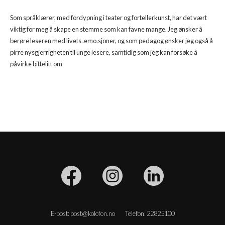
Som språklærer, med fordypning i teater og fortellerkunst, har det vært
viktig for meg å skape en stemme som kan favne mange. Jeg ønsker å
berøre leseren med livets .emo.sjoner, og som pedagog ønsker jeg også å
pirre nysgjerrigheten til unge lesere, samtidig som jeg kan forsøke å
påvirke bittelitt om
E-post: post@kolofon.no
Telefon: 22825100