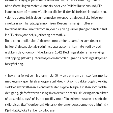
nåtidsfortellingen møter vi innsatsleder ved Politiet i Kristiansund, Elin
Hansen, som på mange vis blir parallellen til den historiske Hanna Larsen,
- der de begge to får det umenneskelige oppdrag det er, å skulle berge
sine barn som har gått igjennom isen. Resonansmarsj i moll er en
faktabasert dokumentarroman, der fiksjon og virkelighet går hånd i hånd
inn i livets skjønnhet, skjørhet og dramatikk.
Boka er en dedikasjon til de omkomnes minne, samtidig som det er en
hyllest til det .nasjonale redningsapparat som vi kan nyte godt av ved
ulykker i dag, noe som ikke .fantes i 1842. Redningsetatene har velvillig
stilt opp og gitt viktig informasjon om hvordan lignende redningsaksjoner
foregår i dag.
«I boka har folket som ble rammet, fått liv og trer fram av historiens mørke
med egenskaper, følelser og personlighet, - følsomt, vakkert og troverdig
skildret av forfatteren. I kontrast til den skjøre .hjelpeløsheten som rådde
den gang, gir forfatteren oss også en drivende sterk .skildring av en diktet
nåtidsulykke, også på is, der politikvinnen Elin og hennes sønn er sentrale
skikkelser. Skaff deg boken! Historisk dokument og spennende diktning!»
Kjell Flatøy, lokalt anker og pilotleser