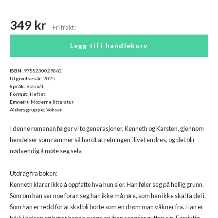
349 kr
Legg til i handlekurv
ISBN:
9788230029862
Utgivelsesår:
2025
Språk:
Bokmål
Format:
Heftet
Emne(r):
Moderne litteratur
Aldersgruppe:
Voksen
I denne romanen følger vi to generasjoner, Kenneth og Karsten, gjennom
hendelser som rammer så hardt at retningen i livet endres, og det blir
nødvendig å møte seg selv.
Utdrag fra boken:
Kenneth klarer ikke å oppfatte hva hun sier. Han føler seg på hellig grunn.
Som om han ser noe foran seg han ikke må røre, som han ikke skal ta del i.
Som han er redd for at skal bli borte som en drøm man våkner fra. Han er