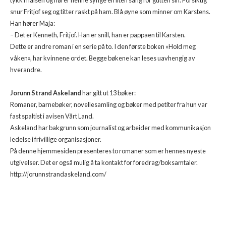
tykk i halsen og hører henne synge en liten sang for gutten sin. Forsiktig
snur Fritjof seg og titter raskt på ham. Blå øyne som minner om Karstens.
Han hører Maja:
– Det er Kenneth, Fritjof. Han er snill, han er pappaen til Karsten.
Dette er andre roman i en serie på to. I den første boken «Hold meg
våken», har kvinnene ordet. Begge bøkene kan leses uavhengig av
hverandre.
Jorunn Strand Askeland
har gitt ut 13 bøker:
Romaner, barnebøker, novellesamling og bøker med petiter fra hun var
fast spaltist i avisen Vårt Land.
Askeland har bakgrunn som journalist og arbeider med kommunikasjon
ledelse i frivillige organisasjoner.
På denne hjemmesiden presenteres to romaner som er hennes nyeste
utgivelser. Det er også mulig å ta kontakt for foredrag/boksamtaler.
http://jorunnstrandaskeland.com/