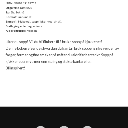
ISBN:
9788269199703
Utgivelsesår:
2020
Språk:
Bokmål
Format:
Innbundet
Emne(r):
Mykologi, sopp (ikke-medisinsk),
Matlaging etter ingrediens
Aldersgruppe:
Voksen
Liker du sopp? Vil du bli flinkere til å bruke sopp på kjøkkenet?
Denne boken viser deg hvordan du kan ta i bruk soppens rike verden av
farger, former og fine smaker på måter du aldri før har tenkt. Sopp på
kjøkkenet er mye mer enn stuing og stekte kantareller.
Bli inspirert!