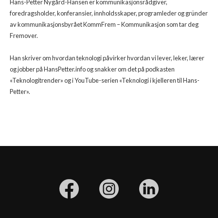
Hans-Petter Nygård-Hansen er kommunikasjonsrådgiver,
foredragsholder, konferansier, innholdsskaper, programleder og gründer
av kommunikasjonsbyrået KommFrem – Kommunikasjon som tar deg
Fremover.
Han skriver om hvordan teknologi påvirker hvordan vi lever, leker, lærer
og jobber på HansPetter.info og snakker om det på podkasten
«Teknologitrender» og i YouTube-serien «Teknologi i kjelleren til Hans-
Petter».