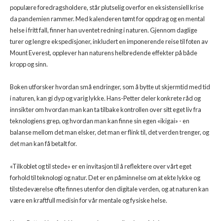
populære foredragsholdere, står plutselig overfor en eksistensiell krise
da pandemien rammer. Med kalenderen tømt for oppdrag og en mental
helse i fritt fall, finner han uventet redning i naturen. Gjennom daglige
turer og lengre ekspedisjoner, inkludert en imponerende reise til foten av
Mount Everest, opplever han naturens helbredende effekter på både
kropp og sinn.
Boken utforsker hvordan små endringer, som å bytte ut skjermtid med tid
i naturen, kan gi dyp og varig lykke. Hans-Petter deler konkrete råd og
innsikter om hvordan man kan ta tilbake kontrollen over sitt eget liv fra
teknologiens grep, og hvordan man kan finne sin egen «ikigai» - en
balanse mellom det man elsker, det man er flink til, det verden trenger, og
det man kan få betalt for.
«Tilkoblet og til stede» er en invitasjon til å reflektere over vårt eget
forhold til teknologi og natur. Det er en påminnelse om at ekte lykke og
tilstedeværelse ofte finnes utenfor den digitale verden, og at naturen kan
være en kraftfull medisin for vår mentale og fysiske helse.