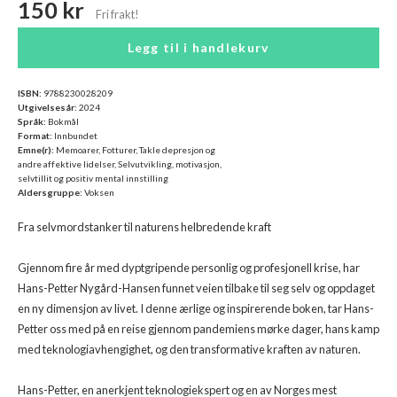
150 kr
Legg til i handlekurv
ISBN:
9788230028209
Utgivelsesår:
2024
Språk:
Bokmål
Format:
Innbundet
Emne(r):
Memoarer, Fotturer, Takle depresjon og
andre affektive lidelser, Selvutvikling, motivasjon,
selvtillit og positiv mental innstilling
Aldersgruppe:
Voksen
Fra selvmordstanker til naturens helbredende kraft
Gjennom fire år med dyptgripende personlig og profesjonell krise, har
Hans-Petter Nygård-Hansen funnet veien tilbake til seg selv og oppdaget
en ny dimensjon av livet. I denne ærlige og inspirerende boken, tar Hans-
Petter oss med på en reise gjennom pandemiens mørke dager, hans kamp
med teknologiavhengighet, og den transformative kraften av naturen.
Hans-Petter, en anerkjent teknologiekspert og en av Norges mest