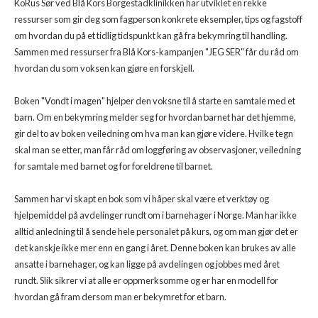
KoRus Sør ved Blå Kors Borgestadklinikken har utviklet en rekke
ressurser som gir deg som fagperson konkrete eksempler, tips og fagstoff
om hvordan du på et tidlig tidspunkt kan gå fra bekymring til handling.
Sammen med ressurser fra Blå Kors-kampanjen "JEG SER" får du råd om
hvordan du som voksen kan gjøre en forskjell.
Boken "Vondt i magen" hjelper den voksne til å starte en samtale med et
barn. Om en bekymring melder seg for hvordan barnet har det hjemme,
gir del to av boken veiledning om hva man kan gjøre videre. Hvilke tegn
skal man se etter, man får råd om loggføring av observasjoner, veiledning
for samtale med barnet og for foreldrene til barnet.
Sammen har vi skapt en bok som vi håper skal være et verktøy og
hjelpemiddel på avdelinger rundt om i barnehager i Norge. Man har ikke
alltid anledning til å sende hele personalet på kurs, og om man gjør det er
det kanskje ikke mer enn en gang i året. Denne boken kan brukes av alle
ansatte i barnehager, og kan ligge på avdelingen og jobbes med året
rundt. Slik sikrer vi at alle er oppmerksomme og er har en modell for
hvordan gå fram dersom man er bekymret for et barn.