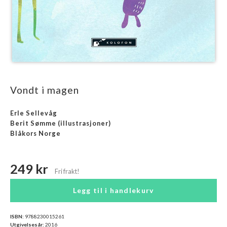
Vondt i magen
Erle Sellevåg
Berit Sømme
(illustrasjoner)
Blåkors Norge
249 kr
Legg til i handlekurv
ISBN:
9788230015261
Utgivelsesår:
2016