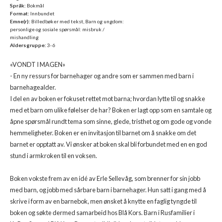
Språk:
Bokmål
Format:
Innbundet
Emne(r):
Billedbøker med tekst, Barn og ungdom:
personlige og sosiale spørsmål: misbruk /
mishandling
Aldersgruppe:
3-6
«VONDT I MAGEN»
- En ny ressurs for barnehager og andre som er sammen med barn i
barnehagealder.
I del en av boken er fokuset rettet mot barna; hvordan lytte til og snakke
med et barn om ulike følelser de har? Boken er lagt opp som en samtale og
åpne spørsmål rundt tema som sinne, glede, tristhet og om gode og vonde
hemmeligheter. Boken er en invitasjon til barnet om å snakke om det
barnet er opptatt av. Vi ønsker at boken skal bli forbundet med en en god
stund i armkroken til en voksen.
Boken vokste frem av en idé av Erle Sellevåg, som brenner for sin jobb
med barn, og jobb med sårbare barn i barnehager. Hun satt i gang med å
skrive i form av en barnebok, men ønsket å knytte en faglig tyngde til
boken og søkte dermed samarbeid hos Blå Kors. Barn i Rusfamilier i