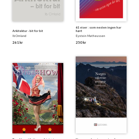
61 viser : som nesten ingen har
Arkitektur - bit for bit
hørt
Ib Omland
Eystein Matheussen
261 kr
250 kr