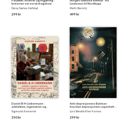
Parykker, stiletter og frigjøring :
Norges vakreste eventyr : fra
historien om norsk dragshow
Lindesnes til Nordkapp
Daisy Sælen Hafstad
Matti Bernitz
299 kr
499 kr
Daniel B-H Liebermann :
Anti-depresjonens Batman :
arkitekten, ingeniøren og
hvordan depresjonens superhelt-
filosofen med Frank Lloyd Wrights
gründere startet et marked, og om
Sigmund Asmervik
Lars Bendik Klev Furnes
Taliesin og Einsteins verdensbilde
paralleller til nåtidens situasjon
i bagasjen
med fattige tegneserieskapere,
350 kr
299 kr
med vekt på Batman