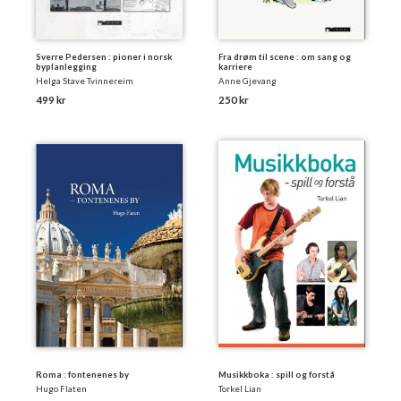
Sverre Pedersen : pioner i norsk
Fra drøm til scene : om sang og
byplanlegging
karriere
Helga Stave Tvinnereim
Anne Gjevang
499 kr
250 kr
Roma : fontenenes by
Musikkboka : spill og forstå
Hugo Flaten
Torkel Lian