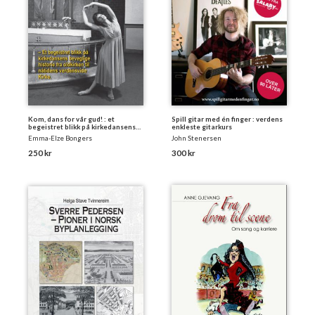
Kom, dans for vår gud! : et
Spill gitar med én finger : verdens
begeistret blikk på kirkedansens
enkleste gitarkurs
bevegelige historie fra oldkirken
Emma-Elze Bongers
John Stenersen
til nåtidens verdensvide kirke
250 kr
300 kr