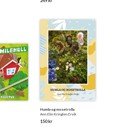
249 kr
Humla og mosetrolla
Ann Elin Kringlen Ervik
150 kr