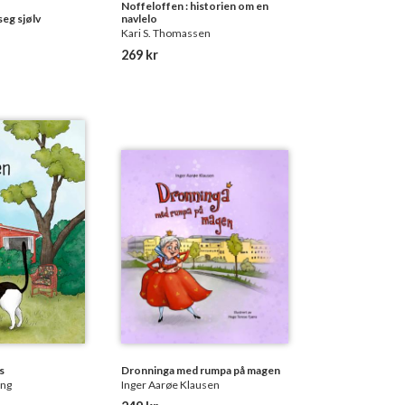
Noffeloffen : historien om en
eg sjølv
navlelo
Kari S. Thomassen
269 kr
s
Dronninga med rumpa på magen
eng
Inger Aarøe Klausen