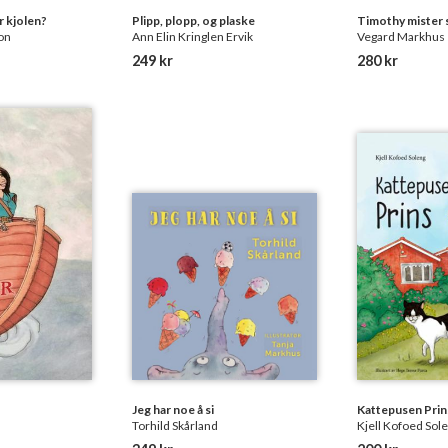
r kjolen?
Plipp, plopp, og plaske
Timothy mister s
on
Ann Elin Kringlen Ervik
Vegard Markhus
249 kr
280 kr
Jeg har noe å si
Kattepusen Prin
Torhild Skårland
Kjell Kofoed Sol