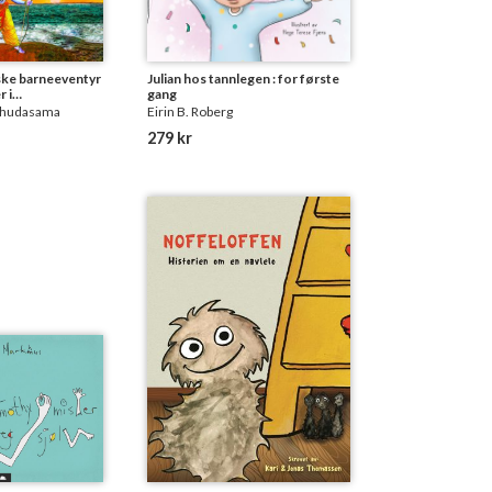
ske barneeventyr
Julian hos tannlegen : for første
 i
gang
n
Chudasama
Eirin B. Roberg
279 kr