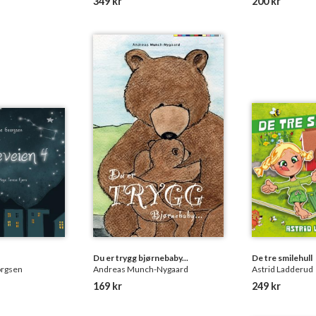
349 kr
200 kr
Du er trygg bjørnebaby...
De tre smilehull
orgsen
Andreas Munch-Nygaard
Astrid Ladderud
169 kr
249 kr