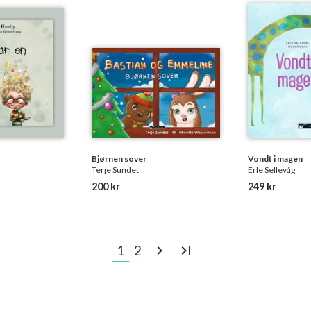
Bjørnen sover
Vondt i magen
Terje Sundet
Erle Sellevåg
200 kr
249 kr
1
2
navigate_next
last_page