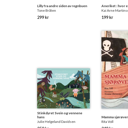
Lilly fra andre siden av regnbuen
Aneriket : hvor e
Tone Bråten
Kai Arne Martins
299 kr
199 kr
Stinkdyret Svein og vennene
hans
Mamma sjørøver
Julie Helgeland Davidsen
Rita Voll