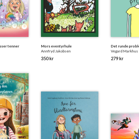
usser tenner
Mors eventyrhule
Det runde prob
Annfryd Jakobsen
Vegard Markhus
350 kr
279 kr