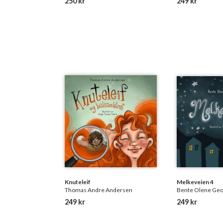
250 kr
249 kr
Knuteleif
Melkeveien 4
Thomas Andre Andersen
Bente Olene Ge
249 kr
249 kr