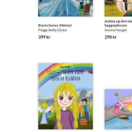
Amina og den ma
Bures bures, Mánnu!
byggeplassen
Peggy Anita Olsen
Amina Hauger
399 kr
298 kr