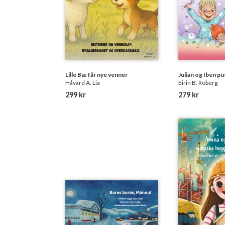
Lille Bæ får nye venner
Julian og Iben p
Håvard A. Lia
Eirin B. Roberg
299 kr
279 kr